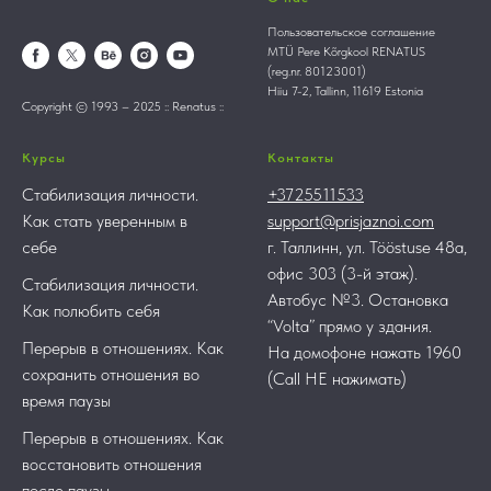
Пользовательское соглашение
MTÜ Pere Kõrgkool RENATUS
(reg.nr. 80123001)
Hiiu 7-2, Tallinn, 11619 Estonia
Copyright © 1993 – 2025 :: Renatus ::
Курсы
Контакты
Стабилизация личности.
+3725511533
Как стать уверенным в
support@prisjaznoi.com
себе
г. Таллинн, ул. Tööstuse 48a,
офис 303 (3-й этаж).
Стабилизация личности.
Автобус №3. Остановка
Как полюбить себя
“Volta” прямо у здания.
Перерыв в отношениях. Как
На домофоне нажать 1960
сохранить отношения во
(Call НЕ нажимать)
время паузы
Перерыв в отношениях. Как
восстановить отношения
после паузы